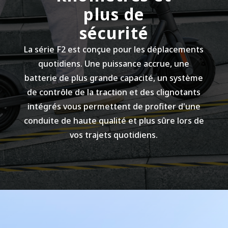
460 Wh
plus de
sécurité
Système intelligent de gestion de batterie (BMS)
La série F2 est conçue pour les déplacements
Oui
quotidiens. Une puissance accrue, une
batterie de plus grande capacité, un système
Temps de charge
de contrôle de la traction et des clignotants
intégrés vous permettent de profiter d'une
Environ 8 heures
conduite de haute qualité et plus sûre lors de
vos trajets quotidiens.
Moteur
Angle de montée
Jusqu'à 22%