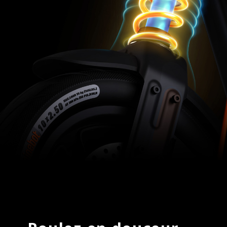
Régulateur de vitesse
Non
Réflecteurs certifiés
Oui (réflecteurs E-MARK avant, latéraux et arrière)
Sonnette
Oui, sonnette mécanique
Porte-plaque d'assurance
Oui
Port USB-C