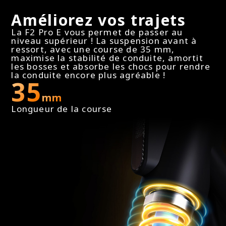
Tableau de bord
Améliorez vos trajets
Tableau de bord avec les informations en couleur
La F2 Pro E vous permet de passer au
niveau supérieur ! La suspension avant à
ressort, avec une course de 35 mm,
maximise la stabilité de conduite, amortit
Ecran LED
les bosses et absorbe les chocs pour rendre
la conduite encore plus agréable !
LED de couleur (vitesse, puissance restante,
35
modes, maintenance, connexion bluetooth,
mm
indicateur de direction gauche/droite)
Longueur de la course
Modes de conduite
3 modes (Eco, Conduite, Sport) et 1 Mode Marche
Mode Sport personnalisable
Oui (sauf pour la version D)