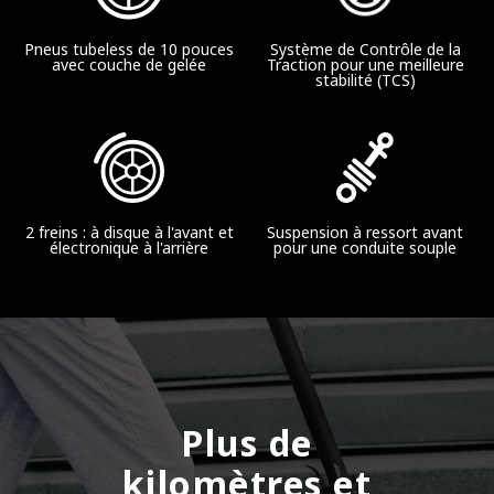
Vitesse
Pneus tubeless de 10 pouces
Système de Contrôle de la
avec couche de gelée
Traction pour une meilleure
Jusqu'à 25 km/h
stabilité (TCS)
Amortissement
Suspension à ressort avant
2 freins : à disque à l'avant et
Suspension à ressort avant
électronique à l'arrière
pour une conduite souple
Etanchéité à l'eau
IPX5
Batterie
Plus de
Capacité de la batterie
kilomètres et