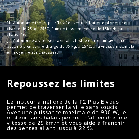
Frein
Freins
[1] Autonomie théorique : Testée avec une batterie pleine, une
charge de 75 kg, 25°C, à une vitesse moyenne de 15km/h sur
Frein à disque (roue avant) ; frein électronique
chaussée.
[2] Autonomie à vitesse maximale : testée en roulant avec une
(roue arrière)
batterie pleine, une charge de 75 kg, à 25°C, à la vitesse maximale
en moyenne sur chaussée.
Lumière
Repoussez les limites
Feux
Le moteur amélioré de la F2 Plus E vous
Feux à DEL à l'avant (2,1 W haute puissance) et à
permet de traverser la ville sans soucis.
l'arrière, réflecteurs latéraux et arrière
Avec une puissance maximale de 900 W, le
moteur sans balais permet d'atteindre une
vitesse de 25 km/h et vous aide à franchir
des pentes allant jusqu'à 22 %.
Feu de freinage arrière