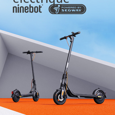
Poids max. du conducteur
120 kg
Dimensions et Poids
Dimensions du produit - Déplié
1158.5 × 570 × 1252 mm
Dimensions du produit - Plié
1158.5 × 570 × 529 mm
Poids net