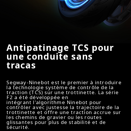
Taille des pneus - Pneu avant
254 mm / 10 pouces
Taille des pneus - Pneu arrière
Antipatinage TCS pour
254 mm / 10 pouces
une conduite sans
tracas
Connectivité
Segway-Ninebot est le premier à introduire
la technologie système de contrôle de la
traction (TCS) sur une trottinette. La série
Application mobile
F2 a été développée en
intégrant l'algorithme Ninebot pour
Oui
contrôler avec justesse la trajectoire de la
trottinette et offre une traction accrue sur
les chemins de gravier ou les routes
glissantes pour plus de stabilité et de
Bluetooth
sécurité.