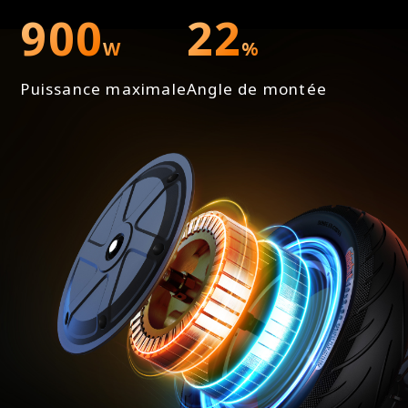
Oui
900
22
W
%
Lumières d'ambiance
Puissance maximale
Angle de montée
Non
Clignotants intégrés
Oui, à l'avant et à l'arrière
Pneus
Type de pneus
Pneus tubeless autocicatrisants