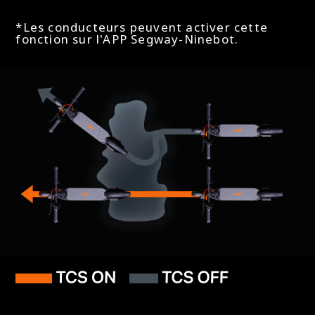
Oui
*Les conducteurs peuvent activer cette
fonction sur l'APP Segway-Ninebot.
Technologie NFC (pour verrouiller/déverrouiller)
Non
Apple Find My
Oui
Autres Caractéristiques
Mécanisme de pliage
Facile à plier en 3 étapes (nécessite les mains)