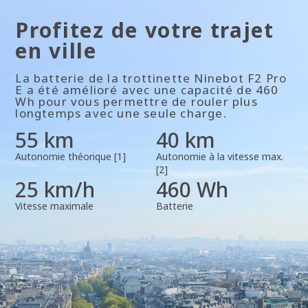
Puissance de sortie
Profitez de votre trajet
450 W
en ville
La batterie de la trottinette Ninebot F2 Pro
Puissance maximale
E a été amélioré avec une capacité de 460
Wh pour vous permettre de rouler plus
900 W
longtemps avec une seule charge.
55 km
40 km
Roues motrices
Autonomie théorique [1]
Autonomie à la vitesse max.
[2]
Roue arrière
25 km/h
460 Wh
Vitesse maximale
Batterie
Système de contrôle de la traction (TCS)
Oui