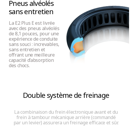
Régulateur de vitesse
Pneus alvéolés
Non
sans entretien
La E2 Plus E est livrée
avec des pneus alvéolés
Réflecteurs certifiés
de 8,1 pouces, pour une
expérience de conduite
Oui (réflecteurs E-MARK avant, latéraux et arrière)
sans souci : increvables,
sans entretien et
offrant une meilleure
Sonnette
capacité d’absorption
des chocs.
Oui, sonnette mécanique
Porte-plaque d'assurance
Double système de freinage
Oui
La combinaison du frein électronique avant et du
frein à tambour mécanique arrière (commandé
Port USB-C
par un levier) assurera un freinage efficace et sûr.
Non