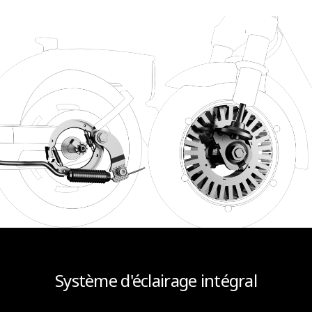
*Veuillez vérifier et respecter les dernières lois et réglementations routières
de votre pays, si et où ces produits peuvent être utilisés.
**Autonomie théorique : testée en roulant avec une batterie pleine, charge
de 165 lbs (75 kg), 77°F (25°C), 70 % de la température maximale. vitesse
moyenne sur chaussée.
***'Les photos et vidéos affichées sont à titre de référence uniquement. Le
produit réel peut varier, veuillez vous référer au produit réel pour plus de
détails.
Système d'éclairage intégral