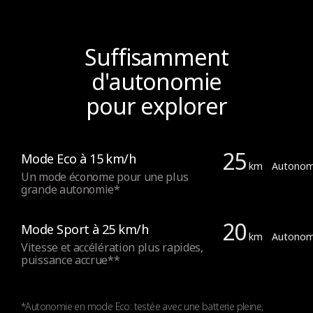
Frein
Suffisamment
Freins
Frein électronique (roue avant) ; frein à tambour
d'autonomie
(roue arrière)
pour explorer
25
Lumière
Mode Eco à 15 km/h
km
Autonom
Un mode économe pour une plus
grande autonomie*
Feux
20
Mode Sport à 25 km/h
Feux à DEL à l'avant (2,1 W haute puissance) et à
km
Autonom
Vitesse et accélération plus rapides,
l'arrière, réflecteurs latéraux et arrière
puissance accrue**
Feu de freinage arrière
*Autonomie en mode Eco: testée avec une batterie pleine,