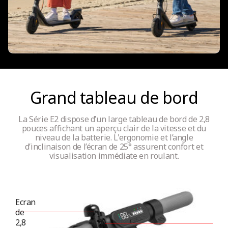
Taille des pneus - Pneu arrière
206 mm / 8.1 pouces
Type de pneus
Pneus alvéolés (sans entretien)
Grand tableau de bord
La Série E2 dispose d’un large tableau de bord de 2,8
Connectivité
pouces affichant un aperçu clair de la vitesse et du
niveau de la batterie. L'ergonomie et l’angle
d’inclinaison de l’écran de 25° assurent confort et
visualisation immédiate en roulant.
Application mobile
Oui
Ecran
de
Bluetooth
2,8