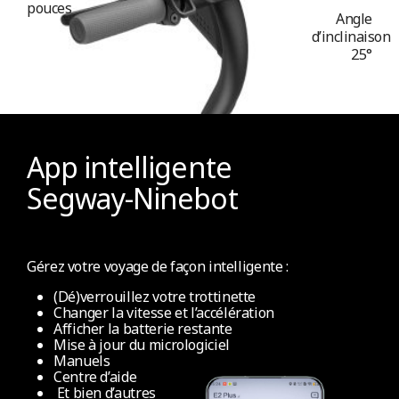
Oui
pouces
Angle
d’inclinaison
25°
Technologie NFC (pour verrouiller/déverrouiller)
Non
Apple Find My
App intelligente
Non
Segway-Ninebot
Autres Caractéristiques
Gérez votre voyage de façon intelligente :
(Dé)verrouillez votre trottinette
Changer la vitesse et l’accélération
Afficher la batterie restante
Mécanisme de pliage
Mise à jour du micrologiciel
Facile à plier en 3 étapes (nécessite les mains)
Manuels
Centre d’aide
Et bien d’autres