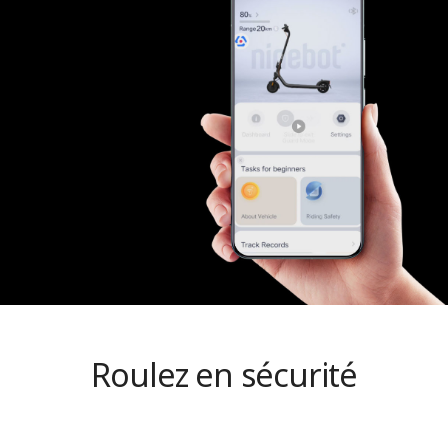
Tableau de bord
Tableau de bord avec les informations en couleur
Ecran LED
LED couleur (vitesse, batterie restante, modes,
maintenance, connexion Bluetooth)
Modes de conduite
3 modes (Eco, Conduite, Sport) et 1 Mode Marche
Mode Sport personnalisable
Roulez en sécurité
Non